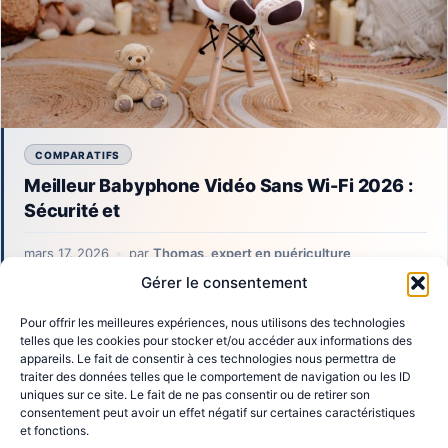
COMPARATIFS
Meilleur Babyphone Vidéo Sans Wi-Fi 2026 :
Sécurité et
mars 17, 2026
par
Thomas, expert en puériculture
Gérer le consentement
Trouvez le meilleur babyphone vidéo sans Wi-Fi 2026.
Pour offrir les meilleures expériences, nous utilisons des technologies
Guide complet, comparatif, et avis experts pour une sécurité
telles que les cookies pour stocker et/ou accéder aux informations des
optimale et une tranquillité d’esprit sans faille pour les
appareils. Le fait de consentir à ces technologies nous permettra de
parents.
traiter des données telles que le comportement de navigation ou les ID
uniques sur ce site. Le fait de ne pas consentir ou de retirer son
consentement peut avoir un effet négatif sur certaines caractéristiques
Mentions légales
Politique de confidentialité
et fonctions.